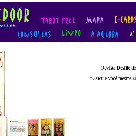
Revista
Desfile
de
"Calcule você mesma su