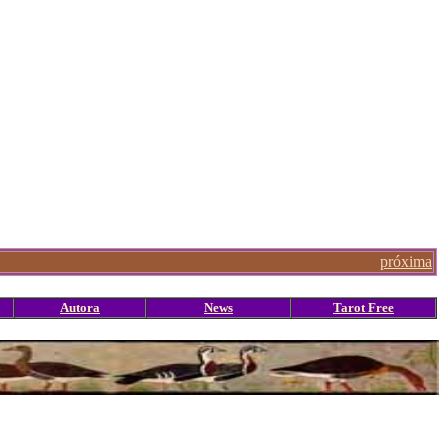
próxima
Autora
News
Tarot Free