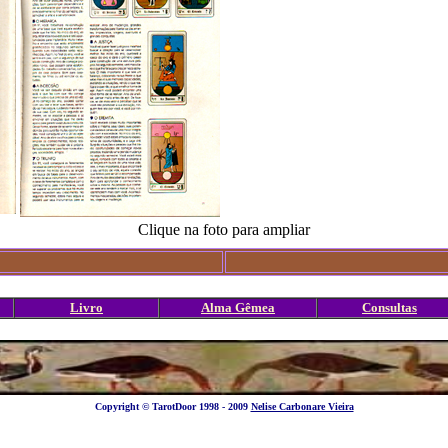
Clique na foto para ampliar
Livro
Alma Gêmea
Consultas
Copyright © TarotDoor 1998 - 2009
Nelise Carbonare Vieira